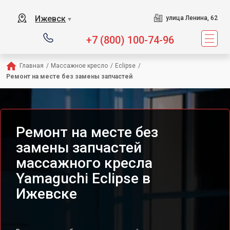
Сервисный центр предл
Ижевск
улица Ленина, 62
▼
+7 (800) 100-74-96
Главная
/
Массажное кресло
/
Eclipse
/
Ремонт на месте без замены запчастей
Ремонт на месте без
замены запчастей
массажного кресла
Yamaguchi Eclipse в
Ижевске