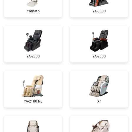
Ремонт электропроводки
от 3900 ₽
Заказать
Yamato
YA-3000
Ремонт сканера
от 4800 ₽
Заказать
Ремонт купюроприемника
от 4700 ₽
Заказать
Замена сетевого трансформатора
от 4500 ₽
Заказать
Ремонт микро-лифта
от 5500 ₽
Заказать
YA-2800
YA-2500
YA-2100 NE
Xr